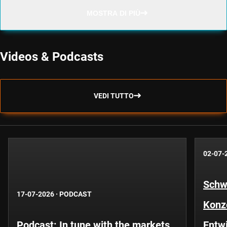
MOSTRA DI PIÙ
Videos & Podcasts
VEDI TUTTO
02-07-
Schwe
17-07-2026
·
PODCAST
Konze
Podcast: In tune with the markets
Entwi