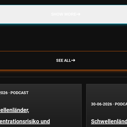
SHOW MORE
SEE ALL
2026
·
PODCAST
30-06-2026
·
PODC
llenländer,
ntrationsrisiko und
Schwellenländ