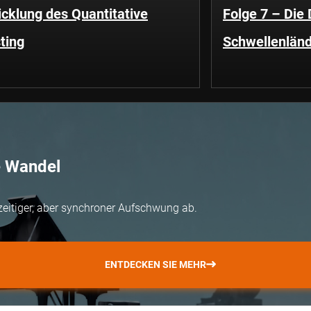
cklung des Quantitative
Folge 7 – Die
ting
Schwellenländ
e Wandel
zeitiger, aber synchroner Aufschwung ab.
ENTDECKEN SIE MEHR