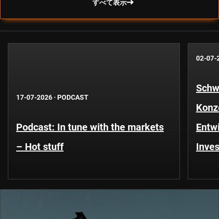
すべて表示
02-07-
Schwe
17-07-2026
·
PODCAST
Konze
Podcast: In tune with the markets
Entwi
– Hot stuff
Inves