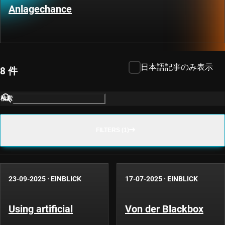
Anlagechance
日本語記事のみ表示
8 件
検索
FILTERS (1)
23-09-2025
·
EINBLICK
17-07-2025
·
EINBLICK
Using artificial
Von der Blackbox