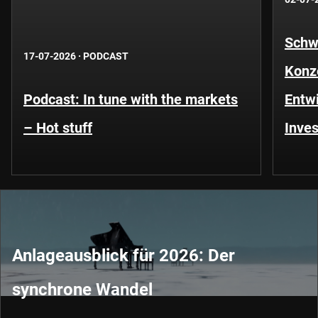
Schwe
17-07-2026
·
PODCAST
Konze
Podcast: In tune with the markets
Entwi
– Hot stuff
Inves
Anlageausblick für 2026: Der
synchrone Wandel