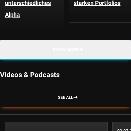
unterschiedliches
starken Portfolios
Alpha
SHOW MORE
Videos & Podcasts
SEE ALL
02-07-