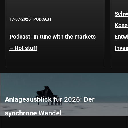
Schwe
17-07-2026
·
PODCAST
Konze
Podcast: In tune with the markets
Entwi
– Hot stuff
Inves
Anlageausblick für 2026: Der
synchrone Wandel