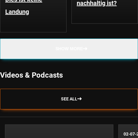
nachhaltig ist?
Landung
SHOW MORE
Videos & Podcasts
SEE ALL
02-07-