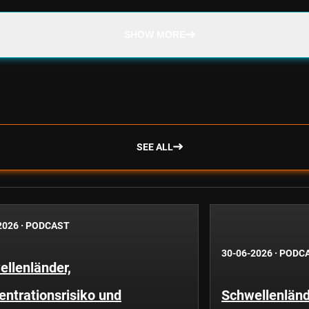
SHOW MORE
SEE ALL
2026
·
PODCAST
30-06-2026
·
PODC
llenländer,
ntrationsrisiko und
Schwellenländ