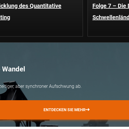
cklung des Quantitative
Folge 7 – Die
ting
Schwellenländ
e Wandel
zeitiger, aber synchroner Aufschwung ab.
ENTDECKEN SIE MEHR