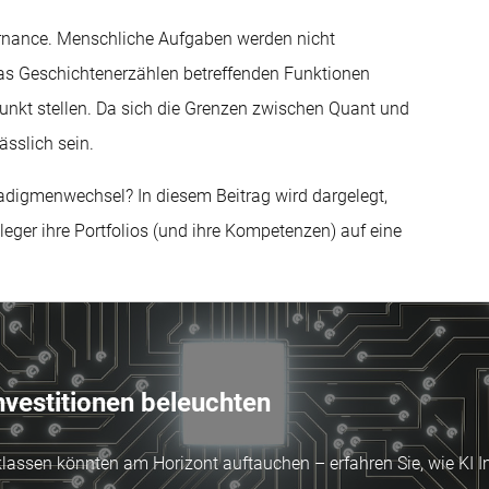
vernance. Menschliche Aufgaben werden nicht
 das Geschichtenerzählen betreffenden Funktionen
punkt stellen. Da sich die Grenzen zwischen Quant und
ässlich sein.
adigmenwechsel? In diesem Beitrag wird dargelegt,
eger ihre Portfolios (und ihre Kompetenzen) auf eine
nvestitionen beleuchten
assen könnten am Horizont auftauchen – erfahren Sie, wie KI Inv