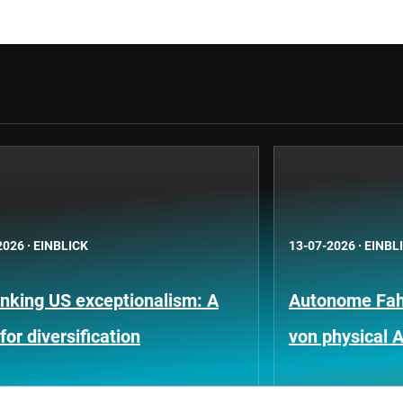
2026
·
EINBLICK
13-07-2026
·
EINBL
nking US exceptionalism: A
Autonome Fah
for diversification
von physical A