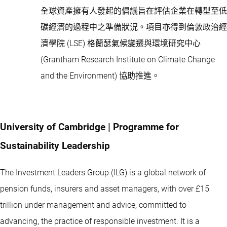
全球資產擁有人發起的倡議旨在評估企業在轉型至低
碳經濟的過程中之準備狀況。項目亦得到倫敦政治經
濟學院 (LSE) 格蘭瑟氣候變遷與環境研究中心
(Grantham Research Institute on Climate Change
and the Environment) 協助推進。
University of Cambridge | Programme for
Sustainability Leadership
The Investment Leaders Group (ILG) is a global network of
pension funds, insurers and asset managers, with over £15
trillion under management and advice, committed to
advancing, the practice of responsible investment. It is a