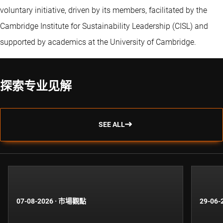
voluntary initiative, driven by its members, facilitated by the
Cambridge Institute for Sustainability Leadership (CISL) and
supported by academics at the University of Cambridge.
探索专业见解
SEE ALL
07-08-2026
·
市場觀點
29-06-