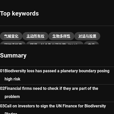
Top keywords
气候变化
主动所有权
生物多样性
对话与投票
可持续投资
环境、社会及公司治理（ESG）
商品
Summary
Biodiversity loss has passed a planetary boundary posing
high risk
Financial firms need to check if they are part of the
problem
Call on investors to sign the UN Finance for Biodiversity