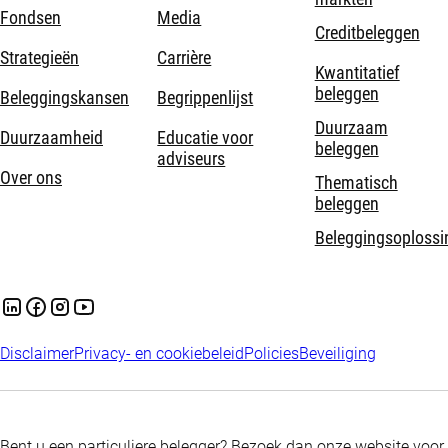
Fondsen
Media
Creditbeleggen
Strategieën
Carrière
Kwantitatief
beleggen
Beleggingskansen
Begrippenlijst
Duurzaam
Duurzaamheid
Educatie voor
beleggen
adviseurs
Over ons
Thematisch
beleggen
Beleggingsoplossi
Disclaimer
Privacy- en cookiebeleid
Policies
Beveiliging
Bent u een particuliere belegger? Bezoek dan onze website voor