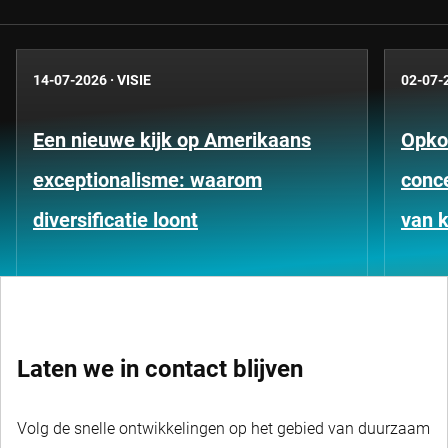
14-07-2026
·
VISIE
02-07-
Een nieuwe kijk op Amerikaans
Opko
exceptionalisme: waarom
conce
diversificatie loont
van k
Laten we in contact blijven
Volg de snelle ontwikkelingen op het gebied van duurzaam