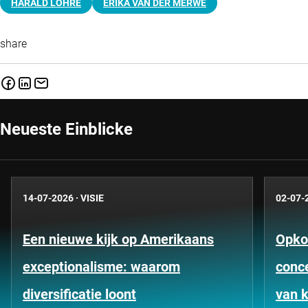
HARALD LOHRE
ERIKA VAN DER MERWE
share
Neueste Einblicke
14-07-2026
·
VISIE
02-07-
Een nieuwe kijk op Amerikaans
Opko
exceptionalisme: waarom
conce
diversificatie loont
van k