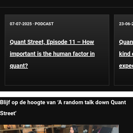
07-07-2025
·
PODCAST
23-06-
Quant Street, Episode 11 – How
Quant
important is the human factor in
kind 
quant?
expe
Blijf op de hoogte van ‘A random talk down Quant
Street’