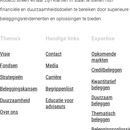
Robeco streeft ernaar zijn klanten in staat te stellen hun
financiële en duurzaamheidsdoelen te bereiken door superieure
beleggingsrendementen en oplossingen te bieden.
Thema's
Handige links
Expertise
Visie
Contact
Opkomende
markten
Fondsen
Media
Creditbeleggen
Strategieën
Carrière
Kwantitatief
beleggen
Beleggingskansen
Begrippenlijst
Duurzaam
Duurzaamheid
Educatie voor
beleggen
adviseurs
Over ons
Thematisch
beleggen
Beleggingsoplossi