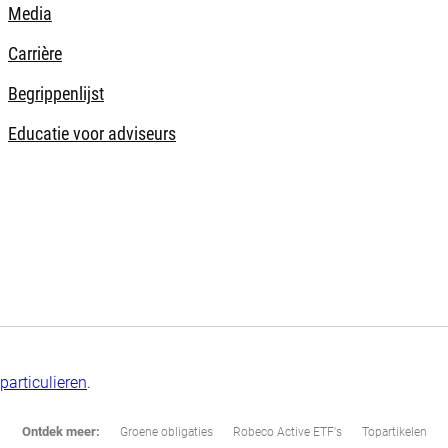
Media
Carrière
Begrippenlijst
Educatie voor adviseurs
particulieren
.
Ontdek meer:
Groene obligaties
Robeco Active ETF's
Topartikelen