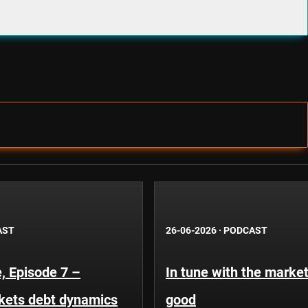
AST
26-06-2026
·
PODCAST
, Episode 7 –
In tune with the market
kets debt dynamics
good