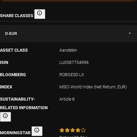
SHARE CLASSES
Share classes
D-EUR
ASSET CLASS
Aandelen
ISIN
LU0387754996
BLOOMBERG
ROBGESD LX
INDEX
MSCI World Index (Net Return, EUR)
SUSTAINABILITY-
Article 8
RELATED INFORMATION
Sustainability-related information
MORNINGSTAR
Morningstar