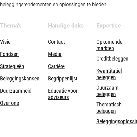
beleggingsrendementen en oplossingen te bieden.
Thema's
Handige links
Expertise
Visie
Contact
Opkomende
markten
Fondsen
Media
Creditbeleggen
Strategieën
Carrière
Kwantitatief
beleggen
Beleggingskansen
Begrippenlijst
Duurzaam
Duurzaamheid
Educatie voor
beleggen
adviseurs
Over ons
Thematisch
beleggen
Beleggingsoplossi