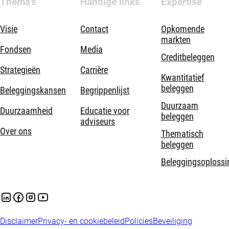
Thema's
Handige links
Expertise
Visie
Contact
Opkomende
markten
Fondsen
Media
Creditbeleggen
Strategieën
Carrière
Kwantitatief
beleggen
Beleggingskansen
Begrippenlijst
Duurzaam
Duurzaamheid
Educatie voor
beleggen
adviseurs
Over ons
Thematisch
beleggen
Beleggingsoplossi
Disclaimer
Privacy- en cookiebeleid
Policies
Beveiliging