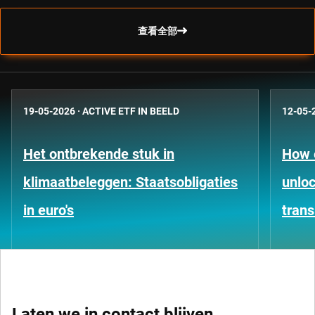
查看全部
19-05-2026
·
ACTIVE ETF IN BEELD
12-05-
Het ontbrekende stuk in
How 
klimaatbeleggen: Staatsobligaties
unloc
in euro's
trans
Laten we in contact blijven