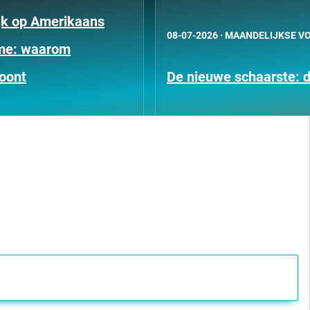
jk op Amerikaans
08-07-2026
·
MAANDELIJKSE VO
sme: waarom
loont
De nieuwe schaarste: di