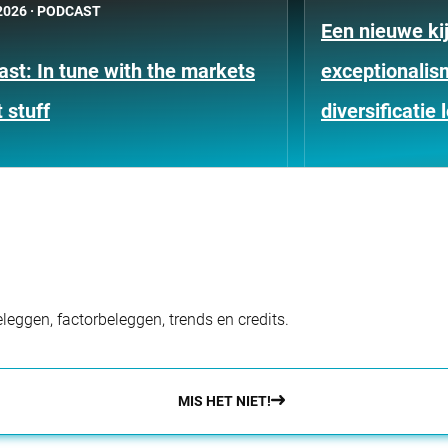
2026
·
PODCAST
Een nieuwe ki
st: In tune with the markets
exceptionali
 stuff
diversificatie 
eggen, factorbeleggen, trends en credits.
MIS HET NIET!