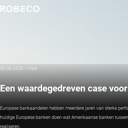
30-06-2026
•
Visie
Een waardegedreven case voor
Europese bankaandelen hebben meerdere jaren van sterke perfo
huidige Europese banken doen wat Amerikaanse banken tussen 2
realiseren.