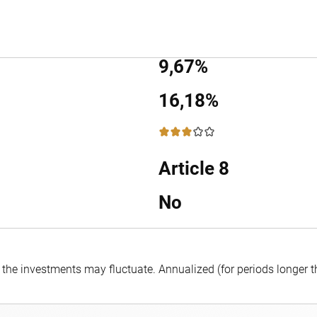
9,67%
16,18%
3 / 5
Article 8
No
f the investments may fluctuate.
Annualized (for periods longer 