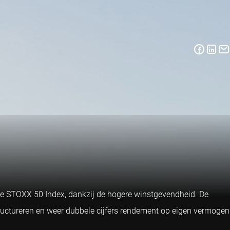
de STOXX 50 Index, dankzij de hogere winstgevendheid. De
ctureren en weer dubbele cijfers rendement op eigen vermogen