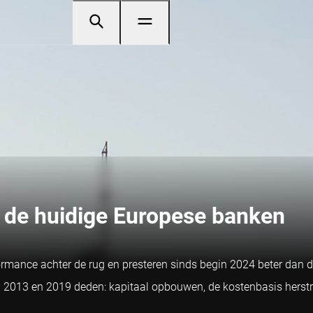
 de huidige Europese banken
rmance achter de rug en presteren sinds begin 2024 beter dan 
013 en 2019 deden: kapitaal opbouwen, de kostenbasis herstru