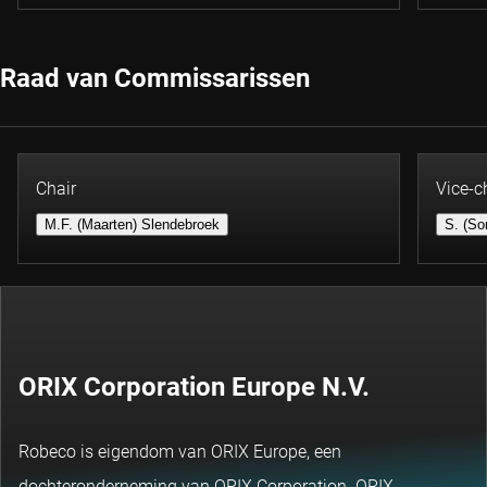
Raad van Commissarissen
Chair
Vice-c
M.F. (Maarten) Slendebroek
S. (So
ORIX Corporation Europe N.V.
Robeco is eigendom van ORIX Europe, een
dochteronderneming van ORIX Corporation. ORIX