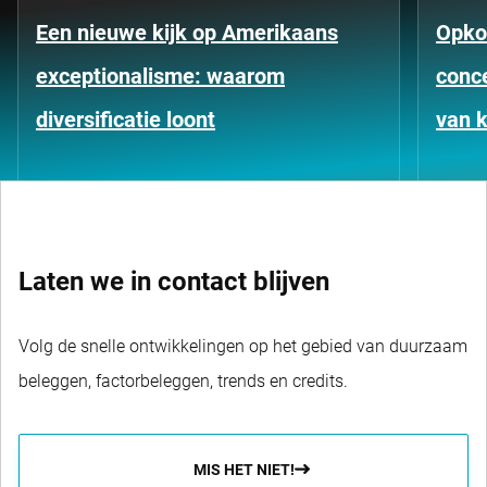
Een nieuwe kijk op Amerikaans
Opko
exceptionalisme: waarom
conce
diversificatie loont
van k
Laten we in contact blijven
Volg de snelle ontwikkelingen op het gebied van duurzaam
beleggen, factorbeleggen, trends en credits.
MIS HET NIET!