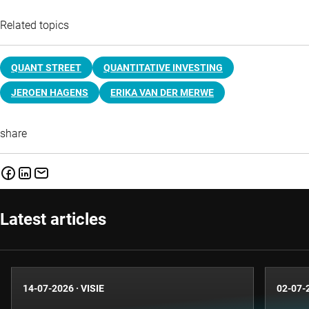
Related topics
QUANT STREET
QUANTITATIVE INVESTING
JEROEN HAGENS
ERIKA VAN DER MERWE
share
Latest articles
14-07-2026
·
VISIE
02-07-