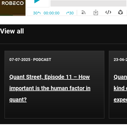
View all
07-07-2025
·
PODCAST
23-06-
Quant Street, Episode 11 – How
Quant
important is the human factor in
kind 
quant?
expe