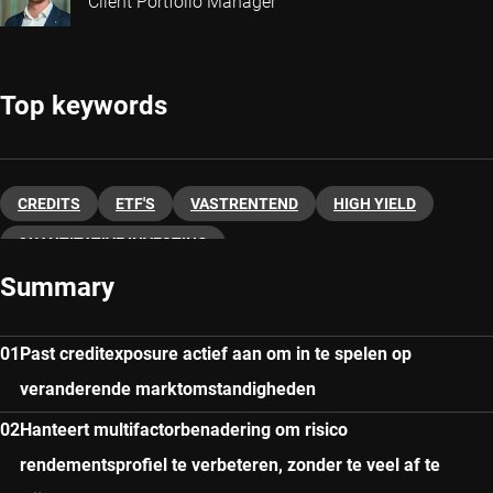
Client Portfolio Manager
Top keywords
CREDITS
ETF'S
VASTRENTEND
HIGH YIELD
QUANTITATIVE INVESTING
Summary
Past creditexposure actief aan om in te spelen op
veranderende marktomstandigheden
Hanteert multifactorbenadering om risico
rendementsprofiel te verbeteren, zonder te veel af te