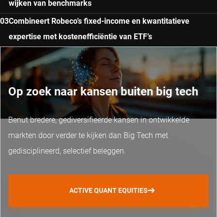
wijken van benchmarks
Combineert Robeco’s fixed-income en kwantitatieve
expertise met kostenefficiëntie van ETF’s
Op zoek naar kansen buiten big tech
Benut bredere, gediversifieerde kansen in ontwikkelde
markten door verder te kijken dan Big Tech met
gedisciplineerd, selectief beleggen.
ACTIVE QUANT EQUITIES