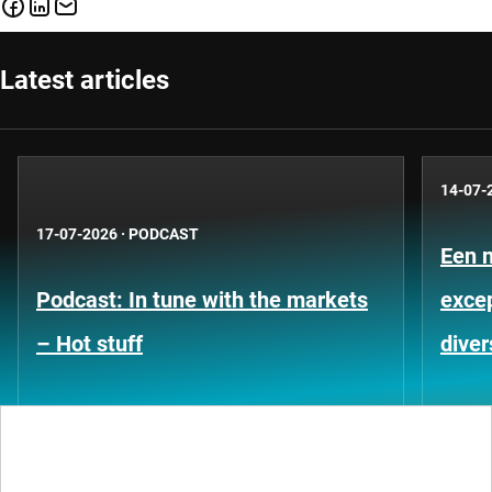
Latest articles
14-07-
17-07-2026
·
PODCAST
Een 
Podcast: In tune with the markets
exce
– Hot stuff
diver