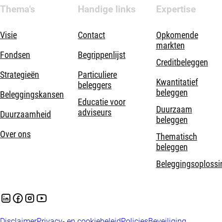
Thema's
Handige links
Expertise
Visie
Contact
Opkomende
markten
Fondsen
Begrippenlijst
Creditbeleggen
Strategieën
Particuliere
Kwantitatief
beleggers
beleggen
Beleggingskansen
Educatie voor
Duurzaam
adviseurs
Duurzaamheid
beleggen
Over ons
Thematisch
beleggen
Beleggingsoplossi
Disclaimer
Privacy- en cookiebeleid
Policies
Beveiliging