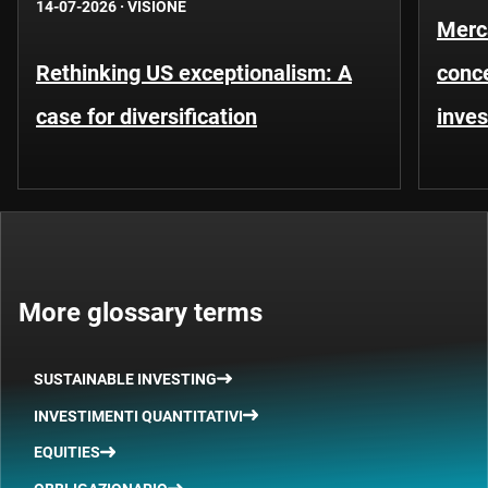
14-07-2026
·
VISIONE
Merca
Rethinking US exceptionalism: A
conce
case for diversification
inves
More glossary terms
SUSTAINABLE INVESTING
INVESTIMENTI QUANTITATIVI
EQUITIES