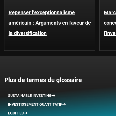
Repenser l’exceptionnalisme
Marc
américain : Arguments en faveur de
conce
la diversification
l'inv
Plus de termes du glossaire
SUSTAINABLE INVESTING
INVESTISSEMENT QUANTITATIF
EQUITIES