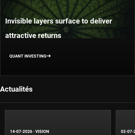
Invisible layers surface to deliver
attractive returns
QUANT INVESTING
Actualités
14-07-2026
·
VISION
02-07-