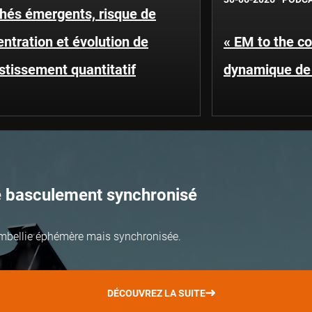
hés émergents, risque de
ntration et évolution de
« EM to the co
estissement quantitatif
dynamique de 
e basculement synchronisé
mbellie éphémère mais synchronisée.
DÉCOUVREZ LA SUITE