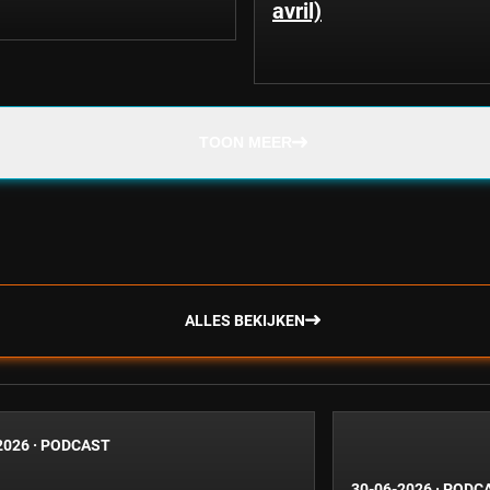
avril)
TOON MEER
ALLES BEKIJKEN
2026
·
PODCAST
30-06-2026
·
PODC