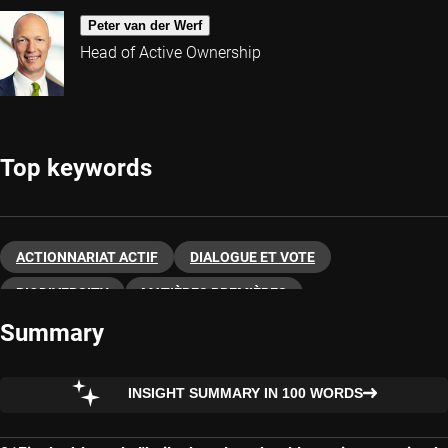
Peter van der Werf
Head of Active Ownership
Top keywords
ACTIONNARIAT ACTIF
DIALOGUE ET VOTE
BIODIVERSITY
MATIÈRES PREMIÈRES
Summary
GESTION DURABLE
INSIGHT SUMMARY IN 100 WORDS