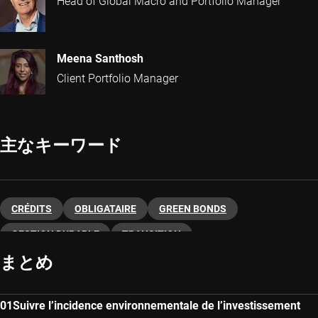
Head of Global Macro and Portfolio Manager
Meena Santhosh
Client Portfolio Manager
主なキーワード
CRÉDITS
OBLIGATAIRE
GREEN BONDS
GESTION DURABLE
TRANSITION
まとめ
Suivre l’incidence environnementale de l’investissement