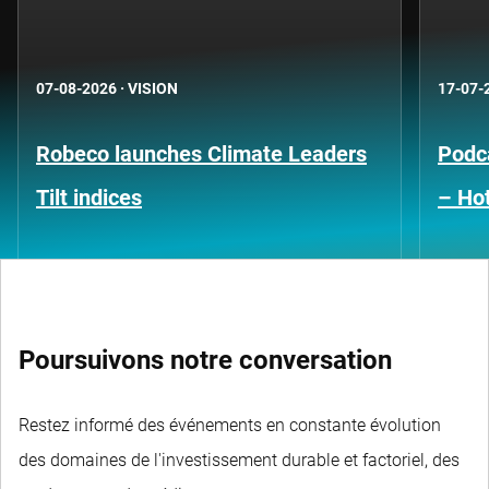
07-08-2026
·
VISION
17-07-
Robeco launches Climate Leaders
Podca
Tilt indices
– Hot
Poursuivons notre conversation
Restez informé des événements en constante évolution
des domaines de l'investissement durable et factoriel, des