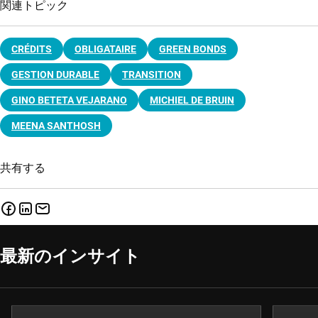
関連トピック
CRÉDITS
OBLIGATAIRE
GREEN BONDS
GESTION DURABLE
TRANSITION
GINO BETETA VEJARANO
MICHIEL DE BRUIN
MEENA SANTHOSH
共有する
最新のインサイト