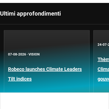
Ultimi approfondimenti
24-07-
07-08-2026
·
VISION
Thèm
Robeco launches Climate Leaders
Clima
Tilt indices
gouv