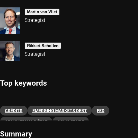
Martin van Vliet
Strategist
Rikkert Scholten
Strategist
Top keywords
CRÉDITS
EMERGING MARKETS DEBT
FED
OBLIGATIONS D'ÉTAT
OBLIGATAIRE
Summary