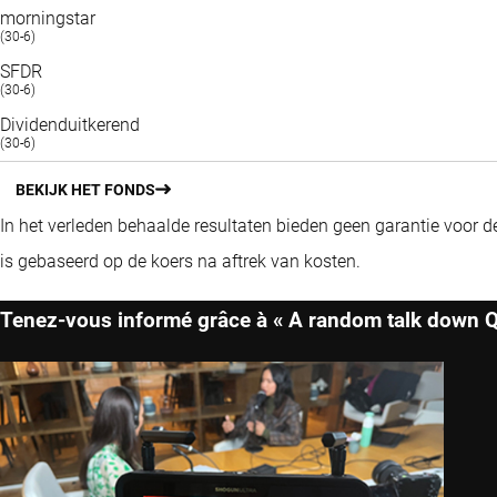
morningstar
(30-6)
SFDR
(30-6)
Dividenduitkerend
(30-6)
BEKIJK HET FONDS
In het verleden behaalde resultaten bieden geen garantie voor 
is gebaseerd op de koers na aftrek van kosten.
Tenez-vous informé grâce à « A random talk down Q