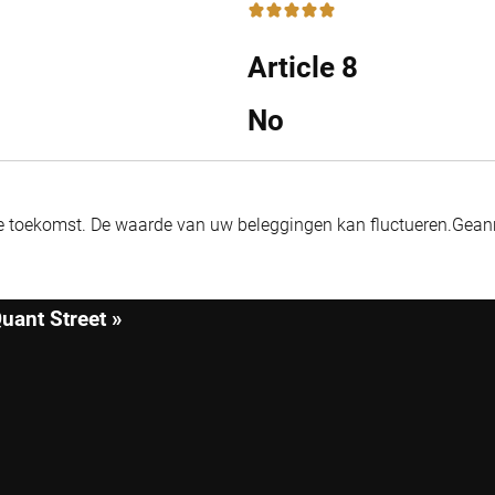
5 / 5
Article 8
No
de toekomst. De waarde van uw beleggingen kan fluctueren.
Geann
uant Street »