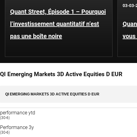
03-03-
Quant Street, Épisode 1 – Pourquoi
l’investissement quantitatif n’est
Quant
pas une boîte noire
vous 
QI Emerging Markets 3D Active Equities D EUR
QI EMERGING MARKETS 3D ACTIVE EQUITIES D EUR
performance ytd
(30-6)
Performance 3y
(30-6)