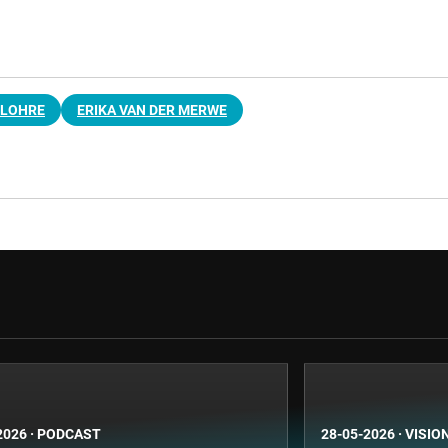
 LOHRE
ERIKA VAN DER MERWE
2026
·
PODCAST
28-05-2026
·
VISIO