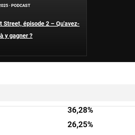
2025
·
PODCAST
 Street, épisode 2 – Qu'avez-
à y gagner ?
36,28%
26,25%