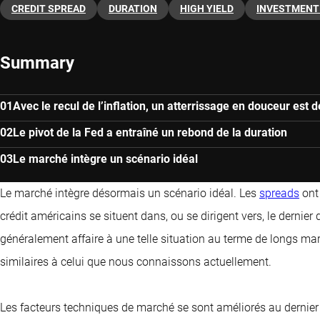
CREDIT SPREAD
DURATION
HIGH YIELD
INVESTMENT
Summary
Avec le recul de l’inflation, un atterrissage en douceur est
Le pivot de la Fed a entraîné un rebond de la duration
Le marché intègre un scénario idéal
Le marché intègre désormais un scénario idéal. Les
spreads
ont
crédit américains se situent dans, ou se dirigent vers, le dernie
généralement affaire à une telle situation au terme de longs m
similaires à celui que nous connaissons actuellement.
Les facteurs techniques de marché se sont améliorés au dernier 