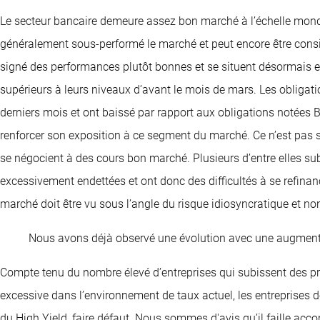
Le secteur bancaire demeure assez bon marché à l’échelle mondia
généralement sous-performé le marché et peut encore être con
signé des performances plutôt bonnes et se situent désormais 
supérieurs à leurs niveaux d’avant le mois de mars. Les obliga
derniers mois et ont baissé par rapport aux obligations notées B 
renforcer son exposition à ce segment du marché. Ce n’est pas
se négocient à des cours bon marché. Plusieurs d’entre elles su
excessivement endettées et ont donc des difficultés à se refinan
marché doit être vu sous l’angle du risque idiosyncratique et n
Nous avons déjà observé une évolution avec une augmentat
Compte tenu du nombre élevé d’entreprises qui subissent des pr
excessive dans l’environnement de taux actuel, les entreprises d
du High Yield, faire défaut. Nous sommes d'avis qu’il faille accor