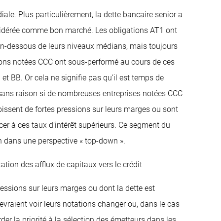
le. Plus particulièrement, la dette bancaire senior a
sidérée comme bon marché. Les obligations AT1 ont
en-dessous de leurs niveaux médians, mais toujours
tions notées CCC ont sous-performé au cours de ces
et BB. Or cela ne signifie pas qu’il est temps de
 sans raison si de nombreuses entreprises notées CCC
bissent de fortes pressions sur leurs marges ou sont
cer à ces taux d’intérêt supérieurs. Ce segment du
on dans une perspective « top-down ».
ion des afflux de capitaux vers le crédit
essions sur leurs marges ou dont la dette est
evraient voir leurs notations changer ou, dans le cas
der la priorité à la sélection des émetteurs dans les