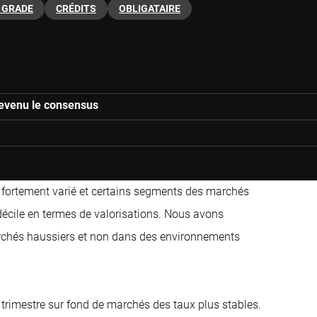
 GRADE
CRÉDITS
OBLIGATAIRE
 devenu le consensus
 fortement varié et certains segments des marchés
r décile en termes de valorisations. Nous avons
archés haussiers et non dans des environnements
trimestre sur fond de marchés des taux plus stables.