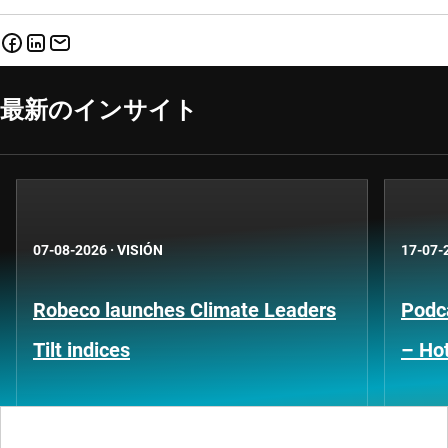
最新のインサイト
07-08-2026
·
VISIÓN
17-07-
Robeco launches Climate Leaders
Podca
Tilt indices
– Hot