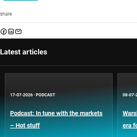
share
Latest articles
17-07-2026
·
PODCAST
08-07-
Podcast: In tune with the markets
Warsh
– Hot stuff
era 