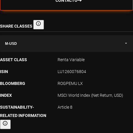
CONTACTO
SHARE CLASSES
Share classes
M-USD
ASSET CLASS
Renta Variable
ISIN
LU1260076804
BLOOMBERG
ROGPEMU LX
INDEX
MSCI World Index (Net Return, USD)
SUSTAINABILITY-
Article 8
RELATED INFORMATION
Sustainability-related information