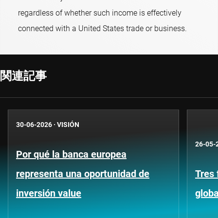
regardless of whether such income is effectively
connected with a United States trade or business.
関連記事
30-06-2026
·
VISIÓN
26-05-
Por qué la banca europea
representa una oportunidad de
Tres 
inversión value
globa