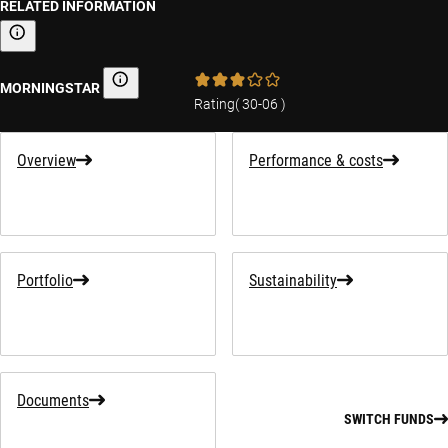
RELATED INFORMATION
Sustainability-related information
MORNINGSTAR
Morningstar
Rating
(
30-06
)
Overview
Performance & costs
Portfolio
Sustainability
Documents
SWITCH FUNDS