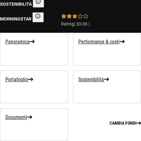
SOSTENIBILITÀ
Informativa sulla sostenibilità
MORNINGSTAR
Morningstar
Rating
(
30-06
)
Panoramica
Performance & costi
Portafoglio
Sostenibilità
Documenti
CAMBIA FONDI