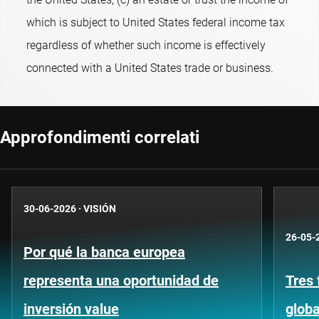
which is subject to United States federal income tax
regardless of whether such income is effectively
connected with a United States trade or business.
Approfondimenti correlati
30-06-2026
·
VISIÓN
26-05-
Por qué la banca europea
representa una oportunidad de
Tres 
inversión value
globa