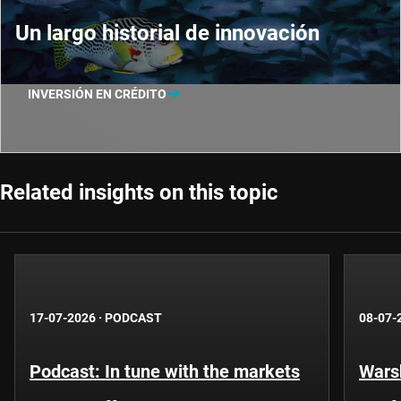
Un largo historial de innovación
INVERSIÓN EN CRÉDITO
Related insights on this topic
17-07-2026
·
PODCAST
08-07-
Podcast: In tune with the markets
Warsh