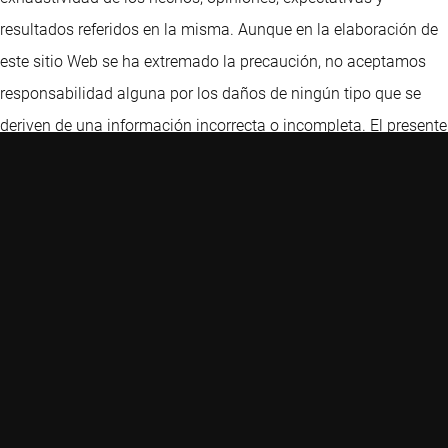
resultados referidos en la misma. Aunque en la elaboración de
este sitio Web se ha extremado la precaución, no aceptamos
responsabilidad alguna por los daños de ningún tipo que se
deriven de una información incorrecta o incompleta. El presente
sitio Web podrá sufrir cambios sin previo aviso. El valor de las
inversiones puede fluctuar. Rendimientos anteriores no son
garantía de resultados futuros. Si la divisa en que se expresa el
rendimiento pasado difiere de la divisa del país en que usted
reside, tenga en cuenta que el rendimiento mostrado podría
aumentar o disminuir al convertirlo a su divisa local debido a
las fluctuaciones de los tipos de cambio. Para inversores
profesionales únicamente. Prohibida su comunicación al
público en general.