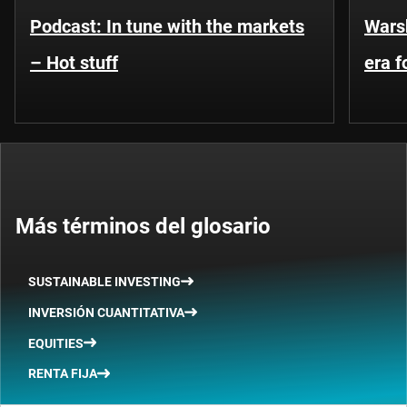
Podcast: In tune with the markets
Warsh
– Hot stuff
era 
Más términos del glosario
SUSTAINABLE INVESTING
INVERSIÓN CUANTITATIVA
EQUITIES
RENTA FIJA