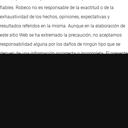
fiables. Robeco no es responsable de la exactitud o de la
exhaustividad de los hechos, opiniones, expectativas y
resultados referidos en la misma. Aunque en la elaboración de
este sitio Web se ha extremado la precaución, no aceptamos
responsabilidad alguna por los daños de ningún tipo que se
deriven de una información incorrecta o incompleta. El presente
sitio Web podrá sufrir cambios sin previo aviso. El valor de las
inversiones puede fluctuar. Rendimientos anteriores no son
garantía de resultados futuros. Si la divisa en que se expresa el
rendimiento pasado difiere de la divisa del país en que usted
reside, tenga en cuenta que el rendimiento mostrado podría
aumentar o disminuir al convertirlo a su divisa local debido a
las fluctuaciones de los tipos de cambio. Para inversores
profesionales únicamente. Prohibida su comunicación al