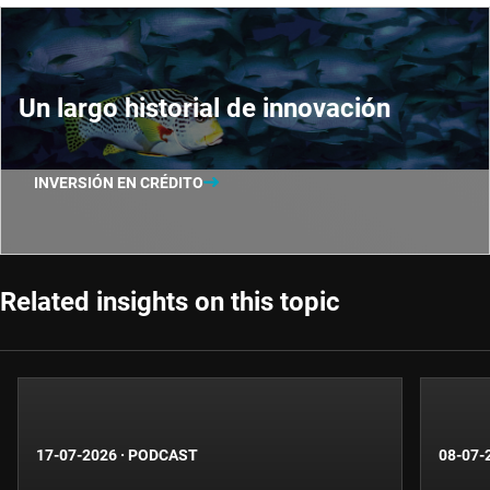
Un largo historial de innovación
INVERSIÓN EN CRÉDITO
Related insights on this topic
17-07-2026
·
PODCAST
08-07-