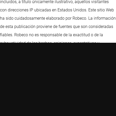
incluidos, a título únicamente ilustrativo, aquellos visitantes
con direcciones IP ubicadas en Estados Unidos. Este sitio Web
ha sido cuidadosamente elaborado por Robeco. La información
de esta publicación proviene de fuentes que son consideradas
fiables. Robeco no es responsable de la exactitud o de la
exhaustividad de los hechos, opiniones, expectativas y
resultados referidos en la misma. Aunque en la elaboración de
este sitio Web se ha extremado la precaución, no aceptamos
responsabilidad alguna por los daños de ningún tipo que se
deriven de una información incorrecta o incompleta. El presente
sitio Web podrá sufrir cambios sin previo aviso. El valor de las
inversiones puede fluctuar. Rendimientos anteriores no son
garantía de resultados futuros. Si la divisa en que se expresa el
rendimiento pasado difiere de la divisa del país en que usted