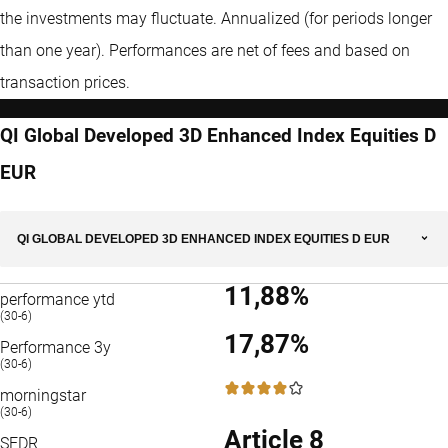
the investments may fluctuate.
Annualized (for periods longer
than one year).
Performances are net of fees and based on
transaction prices.
QI Global Developed 3D Enhanced Index Equities D
EUR
QI GLOBAL DEVELOPED 3D ENHANCED INDEX EQUITIES D EUR
11,88%
performance ytd
(30-6)
17,87%
Performance 3y
(30-6)
4 / 5
morningstar
(30-6)
Article 8
SFDR