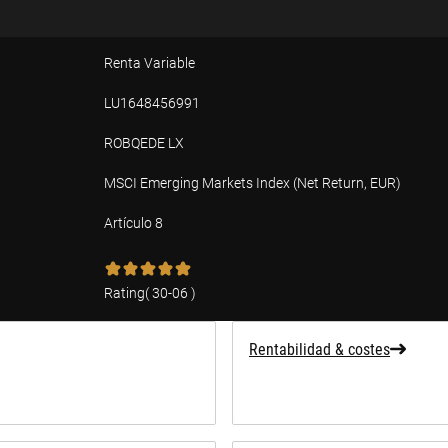
Renta Variable
LU1648456991
ROBQEDE LX
MSCI Emerging Markets Index (Net Return, EUR)
Artículo 8
ad
Rating
(
30-06
)
Rentabilidad & costes