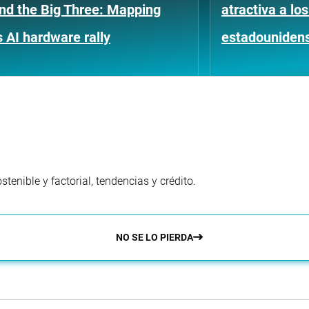
nd the Big Three: Mapping
atractiva a l
s AI hardware rally
estadouniden
enible y factorial, tendencias y crédito.
NO SE LO PIERDA