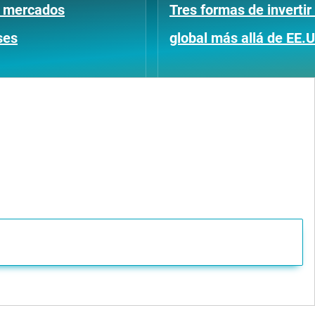
os mercados
Tres formas de invertir 
ses
global más allá de EE.