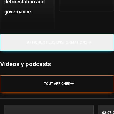
deforestation and
governance
AFFICHER PLUS D'INFORMATIONS
Vídeos y podcasts
TOUT AFFICHER
02-07-