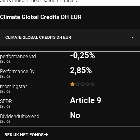
altas indican mejor salud financiera.
Climate Global Credits DH EUR
CLIMATE GLOBAL CREDITS DH EUR
-0,25%
performance ytd
(30-6)
2,85%
Performance 3y
(30-6)
1 / 5
morningstar
(30-6)
Article 9
SFDR
(30-6)
No
Dividenduitkerend
(30-6)
BEKIJK HET FONDS