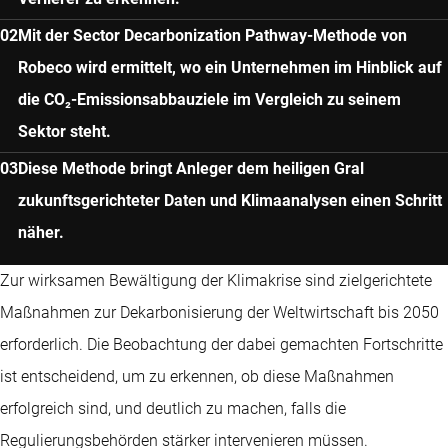
Mit der Sector Decarbonization Pathway-Methode von
Robeco wird ermittelt, wo ein Unternehmen im Hinblick auf
die CO₂-Emissionsabbauziele im Vergleich zu seinem
Sektor steht.
Diese Methode bringt Anleger dem heiligen Gral
zukunftsgerichteter Daten und Klimaanalysen einen Schritt
näher.
Zur wirksamen Bewältigung der Klimakrise sind zielgerichtete
Maßnahmen zur Dekarbonisierung der Weltwirtschaft bis 2050
erforderlich. Die Beobachtung der dabei gemachten Fortschritte
ist entscheidend, um zu erkennen, ob diese Maßnahmen
erfolgreich sind, und deutlich zu machen, falls die
Regulierungsbehörden stärker intervenieren müssen.