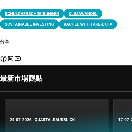
SCHULDVERSCHREIBUNGEN
KLIMAWANDEL
SUSTAINABLE INVESTING
RACHEL WHITTAKER, CFA
分享
最新市場觀點
24-07-2026
·
QUARTALSAUSBLICK
17-07-