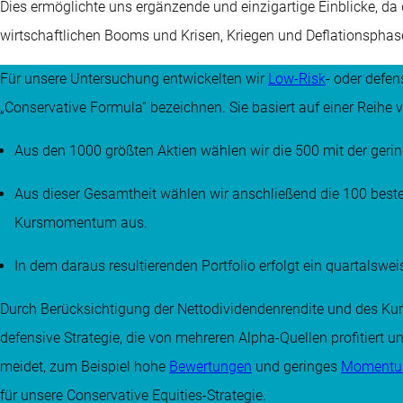
Dies ermöglichte uns ergänzende und einzigartige Einblicke, da
wirtschaftlichen Booms und Krisen, Kriegen und Deflationspha
Für unsere Untersuchung entwickelten wir
Low-Risk
- oder defen
„Conservative Formula“ bezeichnen. Sie basiert auf einer Reihe 
Aus den 1000 größten Aktien wählen wir die 500 mit der gering
Aus dieser Gesamtheit wählen wir anschließend die 100 beste
Kursmomentum aus.
In dem daraus resultierenden Portfolio erfolgt ein quartalswe
Durch Berücksichtigung der Nettodividendenrendite und des 
defensive Strategie, die von mehreren Alpha-Quellen profitiert un
meidet, zum Beispiel hohe
Bewertungen
und geringes
Moment
für unsere Conservative Equities-Strategie.