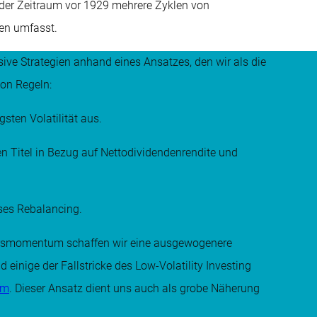
 der Zeitraum vor 1929 mehrere Zyklen von
sen umfasst.
sive Strategien anhand eines Ansatzes, den wir als die
von Regeln:
sten Volatilität aus.
n Titel in Bezug auf Nettodividendenrendite und
ises Rebalancing.
Kursmomentum schaffen wir eine ausgewogenere
d einige der Fallstricke des Low-Volatility Investing
um
. Dieser Ansatz dient uns auch als grobe Näherung