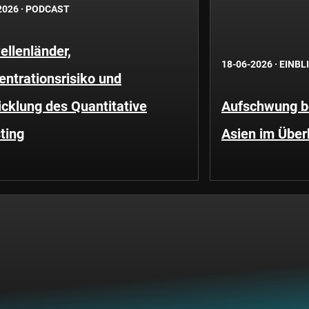
2026
·
PODCAST
llenländer,
18-06-2026
·
EINBL
ntrationsrisiko und
cklung des Quantitative
Aufschwung be
ting
Asien im Über