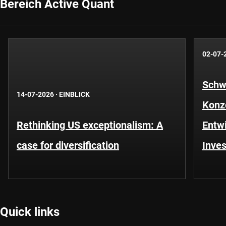
Bereich Active Quant
02-07-
Schwe
14-07-2026
·
EINBLICK
Konze
Rethinking US exceptionalism: A
Entwi
case for diversification
Inves
Quick links