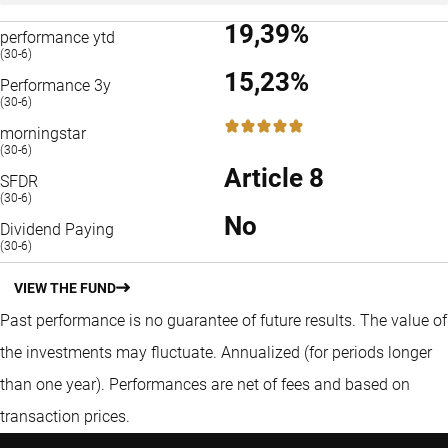
19,39%
performance ytd
(30-6)
15,23%
Performance 3y
(30-6)
5 / 5
morningstar
(30-6)
Article 8
SFDR
(30-6)
No
Dividend Paying
(30-6)
VIEW THE FUND
Past performance is no guarantee of future results. The value of
the investments may fluctuate.
Annualized (for periods longer
than one year).
Performances are net of fees and based on
transaction prices.