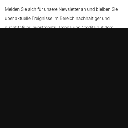
Melden Sie sich für unsere Newsletter an und bleiben Sie
über aktuelle Ereignisse im Bereich nachhaltiger und
quantitativer Investments, Trends und Credits auf dem
Laufenden.
NICHT VERPASSEN
Robeco möchte seinen Kunden ermöglichen, ihre Finanz- und
Nachhaltigkeitsziele zu erreichen, indem sie überragende
Anlagerenditen und Lösungen anbietet.