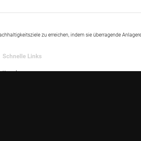
hhaltigkeitsziele zu erreichen, indem sie überragende Anlager
Schnelle Links
Kontakt
Glossar
E-Learning
Steuerinformationen