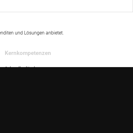
enditen und Lösungen anbietet.
Kernkompetenzen
Schwellenländer
Unternehmensanleihen
Quantitative Investing
Sustainable investing
Thematic Investing
Anlagelösungen