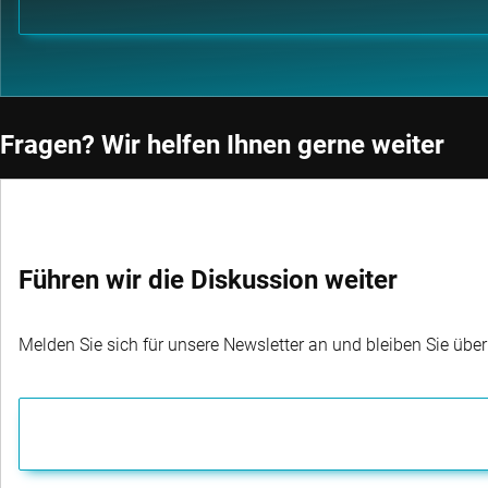
Fragen? Wir helfen Ihnen gerne weiter
Country Manager & Head of Institutional
Führen wir die Diskussion weiter
Sales Germany and Austria, Robeco
Executi
Thorsten Schneider
Lothar
Melden Sie sich für unsere Newsletter an und bleiben Sie übe