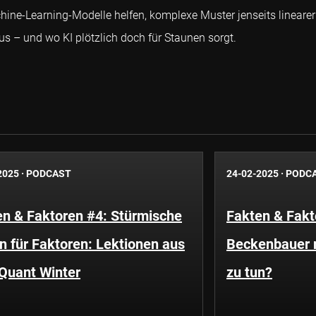
Machine-Learning-Modelle helfen, komplexe Muster jenseits line
us – und wo KI plötzlich doch für Staunen sorgt.
2025
·
PODCAST
24-02-2025
·
PODC
en & Faktoren #4: Stürmische
Fakten & Fakt
n für Faktoren: Lektionen aus
Beckenbauer 
Quant Winter
zu tun?