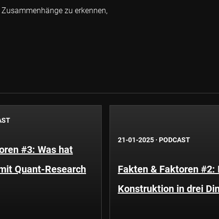
arer Zusammenhänge zu erkennen,
AST
21-01-2025
·
PODCAST
oren #3: Was hat
mit Quant-Research
Fakten & Faktoren #2: 
Konstruktion in drei D