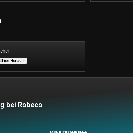
n
cher
tthias Hanauer
ng bei Robeco
MEHR ERFAHREN