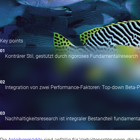
Key points
Konträrer Stil, gestützt durch rigoroses Fundamentalresearch
Integration von zwei Performance-Faktoren: Top-down Beta-
Nachhaltigkeitsresearch ist integraler Bestandteil fundament
Die
Anleihenmärkte
sind anfällig für Verhaltensstörungen, die 