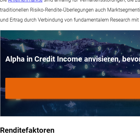
traditionellen Risiko-Rendite-Überlegungen auch Marktsegmentie
und Ertrag durch Verbindung von fundamentalem Research mit e
Alpha in Credit Income anvisieren, bevo
Renditefaktoren