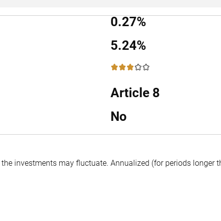
0.27%
5.24%
3 / 5
Article 8
No
f the investments may fluctuate.
Annualized (for periods longer 