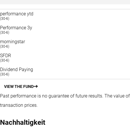
performance ytd
(30-6)
Performance 3y
(30-6)
morningstar
(30-6)
SFDR
(30-6)
Dividend Paying
(30-6)
VIEW THE FUND
Past performance is no guarantee of future results. The value o
transaction prices.
Nachhaltigkeit