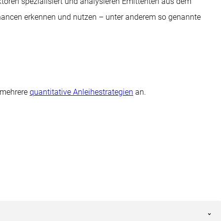
ktoren spezialisiert und analysieren Emittenten aus dem
chancen erkennen und nutzen – unter anderem so genannte
r mehrere
quantitative Anleihestrategien
an.