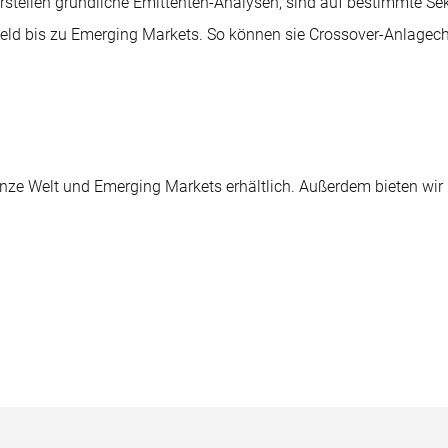
 erstellen gründliche Emittenten-Analysen, sind auf bestimmte Se
eld bis zu Emerging Markets. So können sie Crossover-Anlage
anze Welt und Emerging Markets erhältlich. Außerdem bieten wi