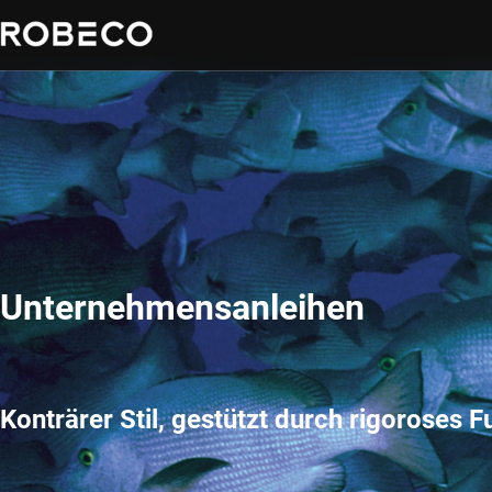
Unternehmensanleihen
Konträrer Stil, gestützt durch rigoroses