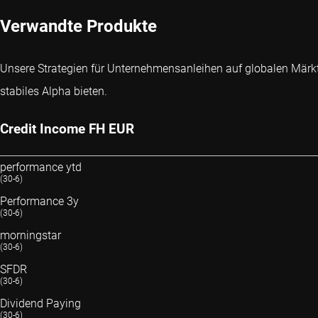
Verwandte Produkte
Unsere Strategien für Unternehmensanleihen auf globalen Märkt
stabiles Alpha bieten.
Credit Income FH EUR
performance ytd
(30-6)
Performance 3y
(30-6)
morningstar
(30-6)
SFDR
(30-6)
Dividend Paying
(30-6)