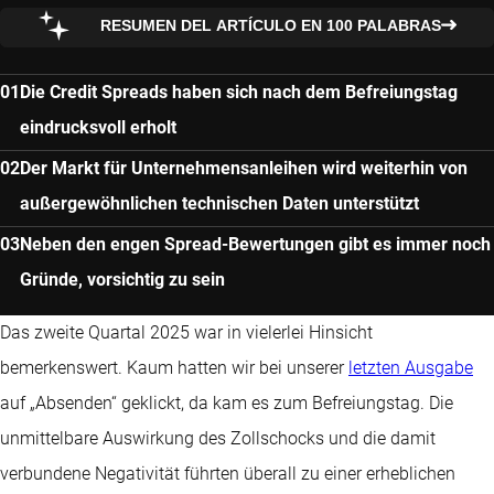
RESUMEN DEL ARTÍCULO EN 100 PALABRAS
Die Credit Spreads haben sich nach dem Befreiungstag
eindrucksvoll erholt
Der Markt für Unternehmensanleihen wird weiterhin von
außergewöhnlichen technischen Daten unterstützt
Neben den engen Spread-Bewertungen gibt es immer noch
Gründe, vorsichtig zu sein
Das zweite Quartal 2025 war in vielerlei Hinsicht
bemerkenswert. Kaum hatten wir bei unserer
letzten Ausgabe
auf „Absenden“ geklickt, da kam es zum Befreiungstag. Die
unmittelbare Auswirkung des Zollschocks und die damit
verbundene Negativität führten überall zu einer erheblichen