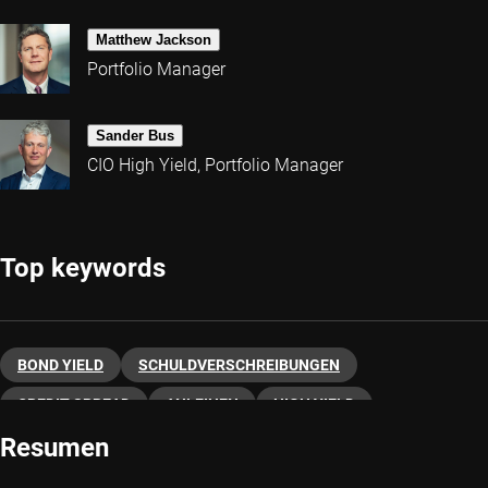
Matthew Jackson
Portfolio Manager
Sander Bus
CIO High Yield, Portfolio Manager
Top keywords
BOND YIELD
SCHULDVERSCHREIBUNGEN
CREDIT SPREAD
ANLEIHEN
HIGH YIELD
Resumen
INVESTMENT GRADE