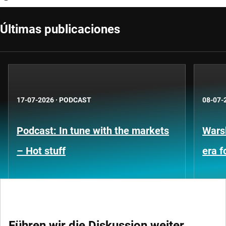
Últimas publicaciones
17-07-2026
·
PODCAST
08-07-
Podcast: In tune with the markets
Warsh
– Hot stuff
era 
Führen wir die Diskussion weiter