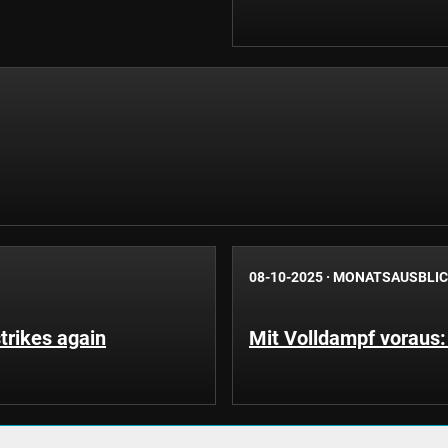
08-10-2025
·
MONATSAUSBLI
trikes again
Mit Volldampf voraus: