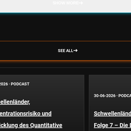
SHOW MORE
SEE ALL
2026
·
PODCAST
30-06-2026
·
PODC
llenländer,
ntrationsrisiko und
Schwellenländ
cklung des Quantitative
Folge 7 – Die