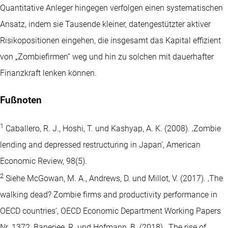
Quantitative Anleger hingegen verfolgen einen systematischen
Ansatz, indem sie Tausende kleiner, datengestützter aktiver
Risikopositionen eingehen, die insgesamt das Kapital effizient
von „Zombiefirmen“ weg und hin zu solchen mit dauerhafter
Finanzkraft lenken können.
Fußnoten
1
Caballero, R. J., Hoshi, T. und Kashyap, A. K. (2008). ‚Zombie
lending and depressed restructuring in Japan‘, American
Economic Review, 98(5).
2
Siehe McGowan, M. A., Andrews, D. und Millot, V. (2017). ‚The
walking dead? Zombie firms and productivity performance in
OECD countries‘, OECD Economic Department Working Papers
Nr. 1372, Banerjee, R. und Hofmann, B. (2018). ‚The rise of