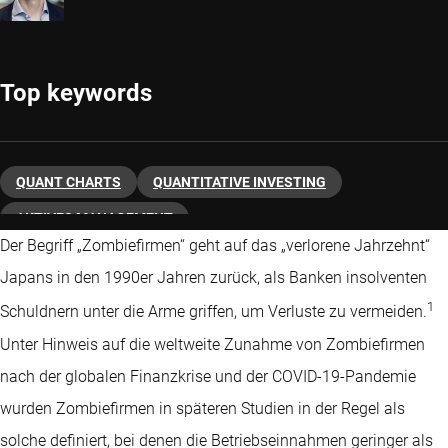
Top keywords
QUANT CHARTS
QUANTITATIVE INVESTING
AKTIVES MANAGEMENT
Der Begriff „Zombiefirmen“ geht auf das „verlorene Jahrzehnt“
Japans in den 1990er Jahren zurück, als Banken insolventen
1
Schuldnern unter die Arme griffen, um Verluste zu vermeiden.
Unter Hinweis auf die weltweite Zunahme von Zombiefirmen
nach der globalen Finanzkrise und der COVID-19-Pandemie
wurden Zombiefirmen in späteren Studien in der Regel als
solche definiert, bei denen die Betriebseinnahmen geringer als