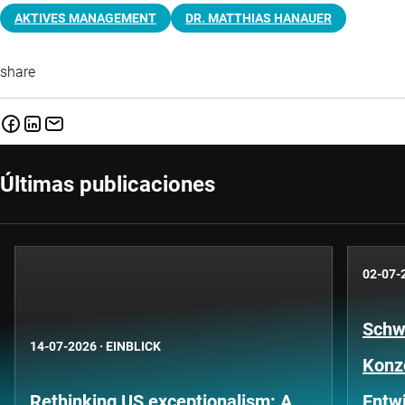
AKTIVES MANAGEMENT
DR. MATTHIAS HANAUER
share
Últimas publicaciones
02-07-
Schwe
14-07-2026
·
EINBLICK
Konze
Rethinking US exceptionalism: A
Entwi