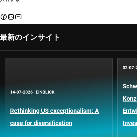
最新のインサイト
02-07-
Schwe
14-07-2026
·
EINBLICK
Konze
Rethinking US exceptionalism: A
Entwi
case for diversification
Inves